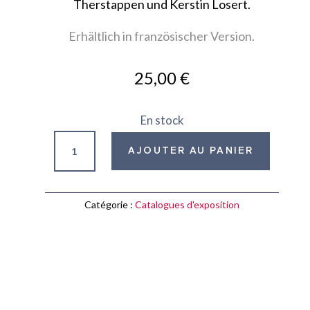
Therstappen und Kerstin Losert.
Erhältlich in französischer Version.
25,00
€
En stock
quantité
AJOUTER AU PANIER
de
Alter
ego:
Catégorie :
Catalogues d'exposition
Freundschaften
und
Netzwerke