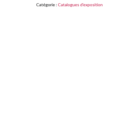
rois
Catégorie :
Catalogues d'exposition
!
David
et
Salomon
à
travers
les
âges