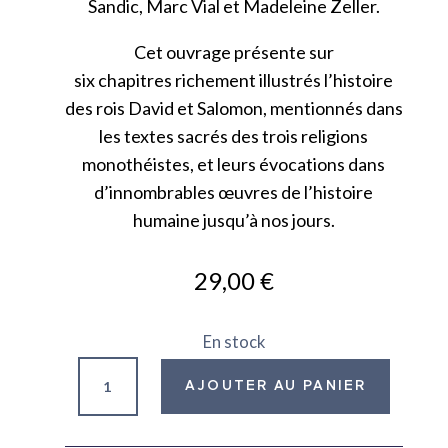
Sandic, Marc Vial et Madeleine Zeller.
Cet ouvrage présente sur
six chapitres richement illustrés l’histoire
des rois David et Salomon, mentionnés dans
les textes sacrés des trois religions
monothéistes, et leurs évocations dans
d’innombrables œuvres de l’histoire
humaine jusqu’à nos jours.
29,00
€
En stock
quantité
AJOUTER AU PANIER
de
Sacrés