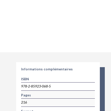
XXIe
siècle
Informations complémentaires
ISBN
978-2-85923-068-5
Pages
216