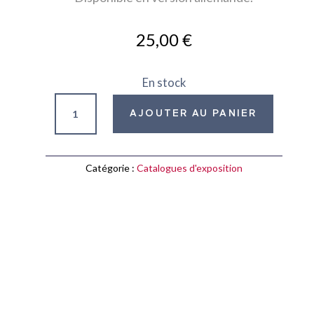
25,00
€
En stock
quantité
AJOUTER AU PANIER
de
Alter
ego
Catégorie :
Catalogues d'exposition
:
amitiés
et
réseaux
du
XVIe
au