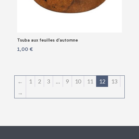
Tsuba aux feuilles d’automne
1,00
€
←
1
2
3
…
9
10
11
12
13
→