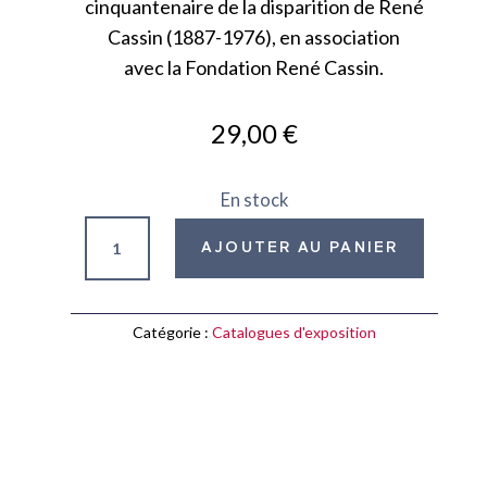
cinquantenaire de la disparition de René
Cassin (1887-1976), en association
avec la Fondation René Cassin.
29,00
€
En stock
quantité
AJOUTER AU PANIER
de
René
Cassin,
Catégorie :
Catalogues d'exposition
combattant
pour
la
paix