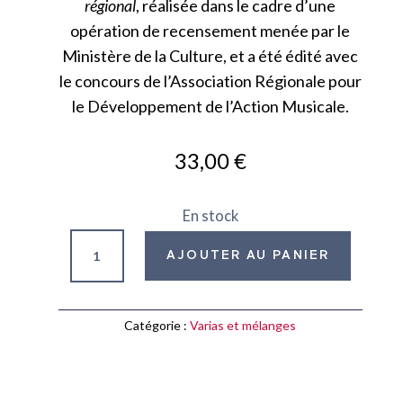
régional
, réalisée dans le cadre d’une
opération de recensement menée par le
Ministère de la Culture, et a été édité avec
le concours de l’Association Régionale pour
le Développement de l’Action Musicale.
33,00
€
En stock
quantité
AJOUTER AU PANIER
de
Alsace
:
Catégorie :
Varias et mélanges
catalogue
des