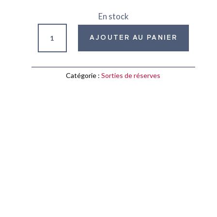
En stock
quantité
AJOUTER AU PANIER
de
L'art
phénicien
Catégorie :
Sorties de réserves
du
Levant
et
de
Méditerranée