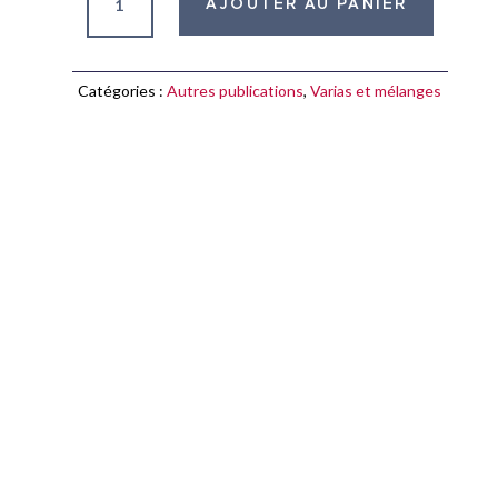
AJOUTER AU PANIER
de
La
haggada
Catégories :
Autres publications
,
Varias et mélanges
du
scribe
Eliézer
Seligmann
de
Rosheim