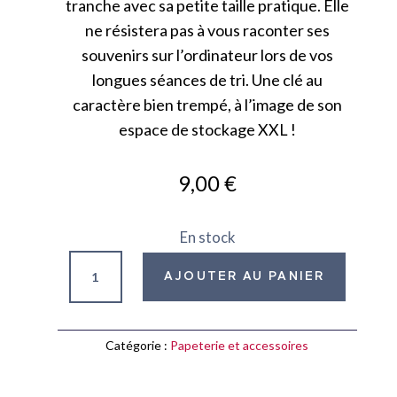
tranche avec sa petite taille pratique. Elle
ne résistera pas à vous raconter ses
souvenirs sur l’ordinateur lors de vos
longues séances de tri. Une clé au
caractère bien trempé, à l’image de son
espace de stockage XXL !
9,00
€
En stock
quantité
AJOUTER AU PANIER
de
Clé
USB
Catégorie :
Papeterie et accessoires
32
Go