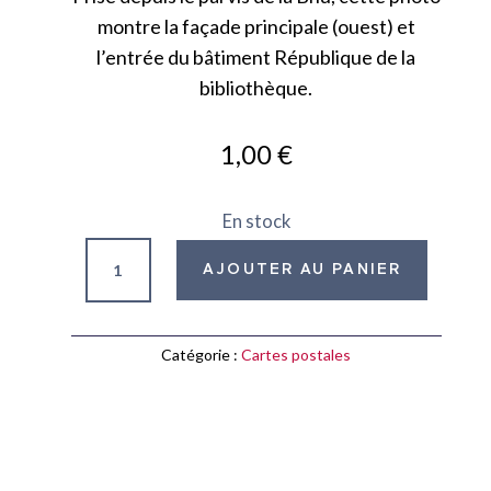
montre la façade principale (ouest) et
l’entrée du bâtiment République de la
bibliothèque.
1,00
€
En stock
quantité
AJOUTER AU PANIER
de
Façade
de
Catégorie :
Cartes postales
la
Bnu