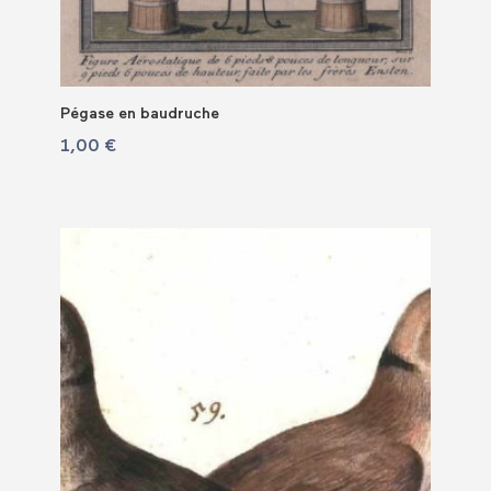
Pégase en baudruche
1,00
€